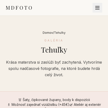
MDFOTO
DOMOV
NOVORODENCI
RODINKY & DETI
Domov
/
Tehuľky
TEHUĽKY
GALÉRIA
O MNE
CENNÍK
Tehuľky
KONTAKT
SLUŽBY
Krása materstva si zaslúži byť zachytená. Vytvoríme
spolu nadčasové fotografie, na ktoré budete hrdá
celý život.
👗 Šaty, čipkované župany, body k dispozícii
💄 Možnosť zajednať vizážistku (+45€)
🌿 Ateliér aj exteriér