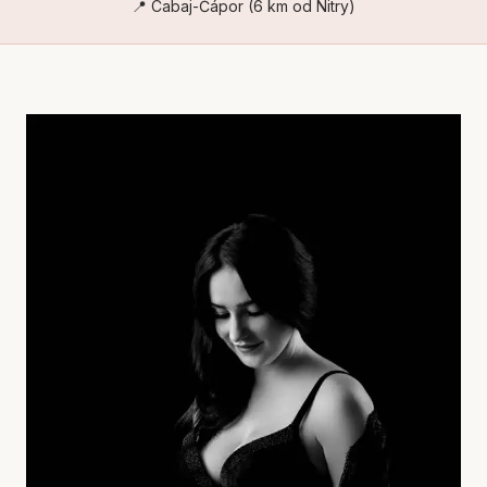
📍 Cabaj-Čápor (6 km od Nitry)