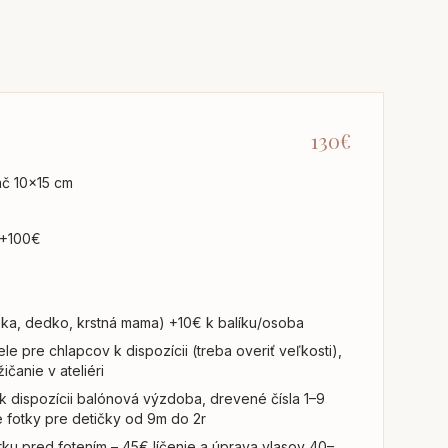
130€
lač 10x15 cm
 +100€
abka, dedko, krstná mama) +10€ k balíku/osoba
le pre chlapcov k dispozícii (treba overiť veľkosti),
ičanie v ateliéri
k dispozícii balónová výzdoba, drevené čísla 1–9
e fotky pre detičky od 9m do 2r
ku pred fotením – 45€ líčenie a úprava vlasov 40–