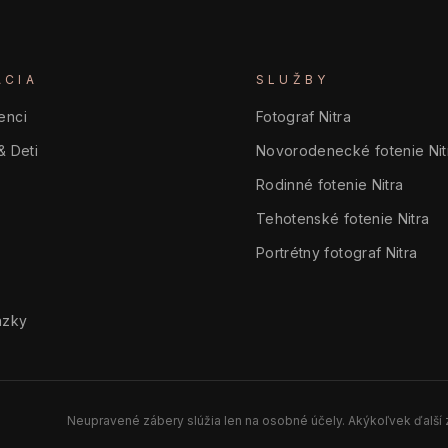
ÁCIA
SLUŽBY
enci
Fotograf Nitra
& Deti
Novorodenecké fotenie Nit
Rodinné fotenie Nitra
Tehotenské fotenie Nitra
Portrétny fotograf Nitra
ázky
Neupravené zábery slúžia len na osobné účely. Akýkoľvek ďalší z