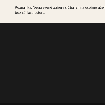
Poznámka: Neupravené zábery slúžia len na osobné účely
bez súhlasu autora.