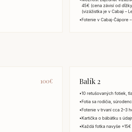
45€ (cena závisí od dĺžky 
(vizážistka je v Cabaji – 
•
Fotenie v Cabaj-Čápore – 
Balík 2
100€
•
10 retušovaných fotiek, t
•
Fotia sa rodičia, súroden
•
Fotenie v trvaní cca 2–3 h
•
Kartička o bábätku s údajm
•
Každá fotka navyše +15€