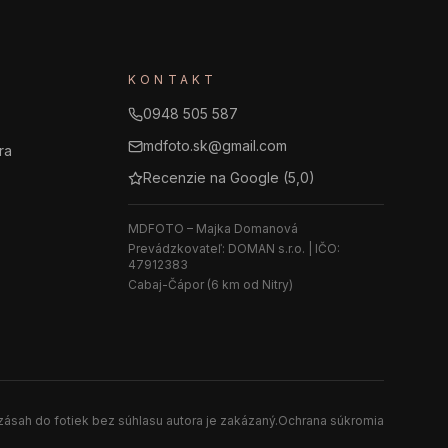
KONTAKT
0948 505 587
mdfoto.sk@gmail.com
ra
Recenzie na Google (
5,0
)
MDFOTO – Majka Domanová
Prevádzkovateľ: DOMAN s.r.o. | IČO:
47912383
Cabaj-Čápor (6 km od Nitry)
ásah do fotiek bez súhlasu autora je zakázaný.
Ochrana súkromia