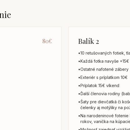
nie
Balík 2
80€
•
10 retušovaných fotiek, t
•
Každá fotka navyše +15€
•
Ostatné nafotené zábery
•
Exteriér s príplatkom 10€
•
Príplatok 15€ víkend
•
Ďalší členovia rodiny (b
•
Šaty pre dievčatká či koše
čelenky aj motýliky na pož
•
Na narodeninové fotenie 
rokov, vanička na kúpaci
•
Možnosť zajednať vizážist