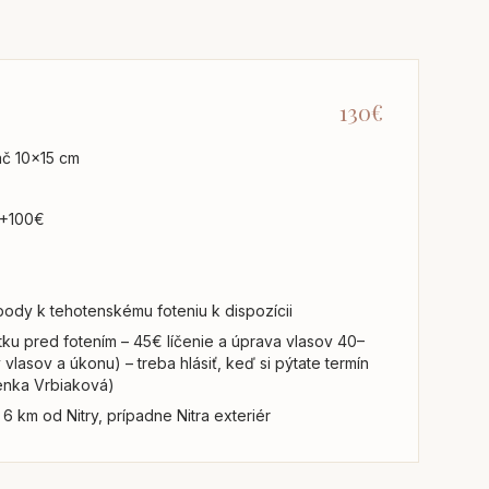
130€
lač 10x15 cm
 +100€
body k tehotenskému foteniu k dispozícii
ku pred fotením – 45€ líčenie a úprava vlasov 40–
vlasov a úkonu) – treba hlásiť, keď si pýtate termín
Lenka Vrbiaková)
6 km od Nitry, prípadne Nitra exteriér