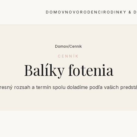
DOMOV
NOVORODENCI
RODINKY & D
Domov
/
Cenník
CENNÍK
Balíky fotenia
resný rozsah a termín spolu doladíme podľa vašich predstá