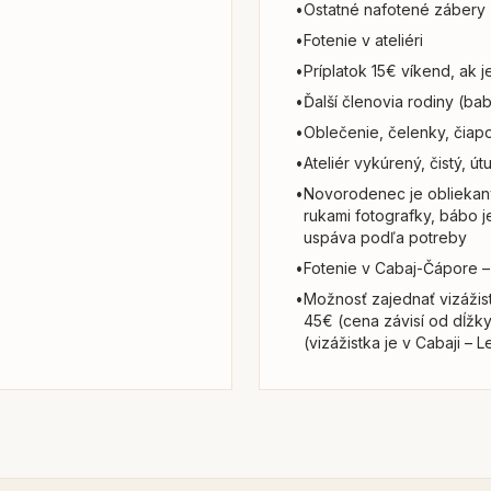
•
Ostatné nafotené zábery
•
Fotenie v ateliéri
•
Príplatok 15€ víkend, ak 
•
Ďalší členovia rodiny (ba
•
Oblečenie, čelenky, čiap
•
Ateliér vykúrený, čistý, ú
•
Novorodenec je obliekan
rukami fotografky, bábo j
uspáva podľa potreby
•
Fotenie v Cabaj-Čápore –
•
Možnosť zajednať vizážist
45€ (cena závisí od dĺžky 
(vizážistka je v Cabaji – 