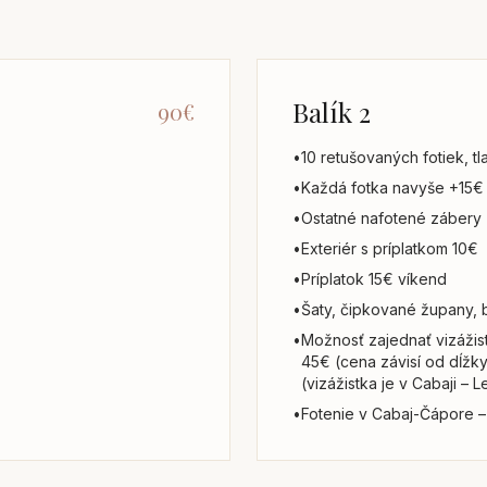
Balík 2
90€
•
10 retušovaných fotiek, t
•
Každá fotka navyše +15€
•
Ostatné nafotené zábery
•
Exteriér s príplatkom 10€
•
Príplatok 15€ víkend
•
Šaty, čipkované župany, 
•
Možnosť zajednať vizážist
45€ (cena závisí od dĺžky 
(vizážistka je v Cabaji – 
•
Fotenie v Cabaj-Čápore – 