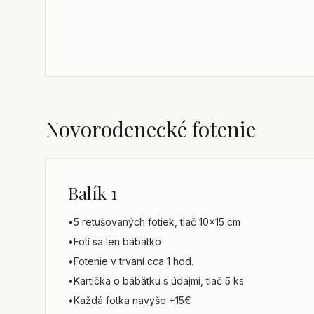
Novorodenecké fotenie
Balík 1
•
5 retušovaných fotiek, tlač 10x15 cm
•
Fotí sa len bábätko
•
Fotenie v trvaní cca 1 hod.
•
Kartička o bábätku s údajmi, tlač 5 ks
•
Každá fotka navyše +15€