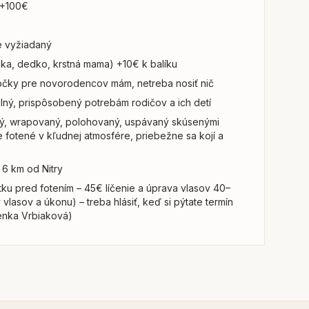
 +100€
je vyžiadaný
bka, dedko, krstná mama) +10€ k balíku
očky pre novorodencov mám, netreba nosiť nič
tulný, prispôsobený potrebám rodičov a ich detí
ý, wrapovaný, polohovaný, uspávaný skúsenými
e fotené v kľudnej atmosfére, priebežne sa kojí a
 6 km od Nitry
ku pred fotením – 45€ líčenie a úprava vlasov 40–
vlasov a úkonu) – treba hlásiť, keď si pýtate termín
Lenka Vrbiaková)