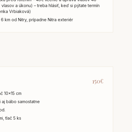
vlasov a úkonu) – treba hlásiť, keď si pýtate termín
Lenka Vrbiaková)
6 km od Nitry, prípadne Nitra exteriér
150€
lač 10x15 cm
ci aj bábo samostatne
od.
i, tlač 5 ks