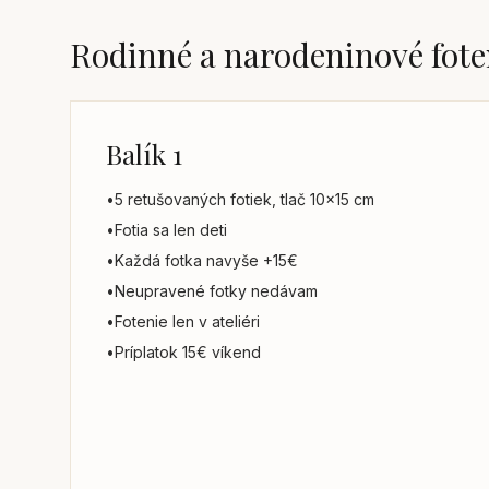
Rodinné a narodeninové fote
Balík 1
•
5 retušovaných fotiek, tlač 10x15 cm
•
Fotia sa len deti
•
Každá fotka navyše +15€
•
Neupravené fotky nedávam
•
Fotenie len v ateliéri
•
Príplatok 15€ víkend