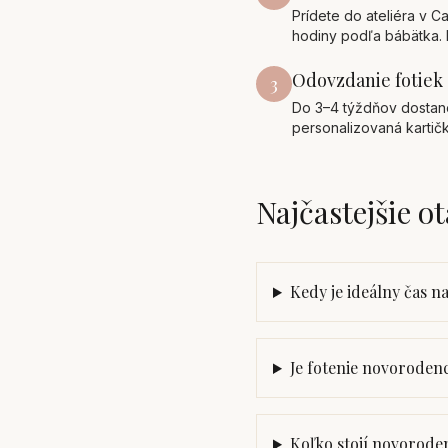
Prídete do ateliéra v C
hodiny podľa bábätka. K
Odovzdanie fotiek
3
Do 3–4 týždňov dostanet
personalizovaná kartič
Najčastejšie o
Kedy je ideálny čas 
Je fotenie novoroden
Koľko stojí novoroden