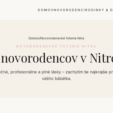
DOMOV
NOVORODENCI
RODINKY & D
Domov
/
Novorodenecké fotenie Nitra
NOVORODENECKÉ FOTENIE NITRA
 novorodencov v Nitre
čné, profesionálne a plné lásky – zachytím tie najkrajšie pr
vášho bábätka.