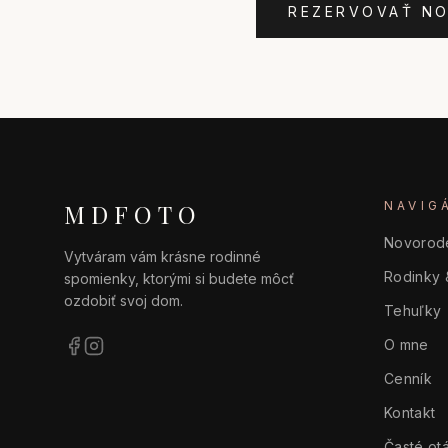
REZERVOVAŤ N
MDFOTO
NAVIG
Novorod
Vytváram vám krásne rodinné
Rodinky 
spomienky, ktorými si budete môcť
ozdobiť svoj dom.
Tehuľky
O mne
Cenník
Kontakt
Časté ot