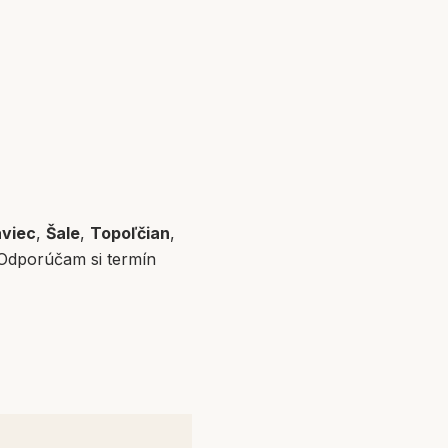
aviec
,
Šale
,
Topoľčian
,
 Odporúčam si termín