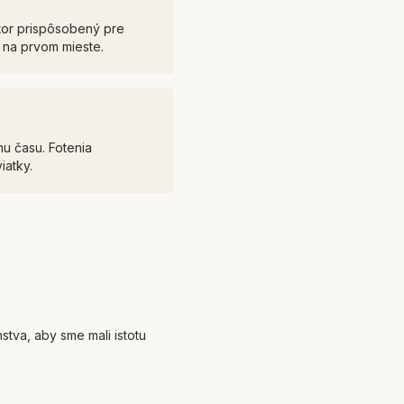
stor prispôsobený pre
 na prvom mieste.
u času. Fotenia
iatky.
tva, aby sme mali istotu