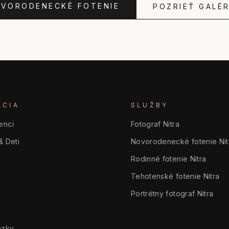
OVORODENECKÉ FOTENIE
POZRIEŤ GALÉR
ÁCIA
SLUŽBY
enci
Fotograf Nitra
& Deti
Novorodenecké fotenie Nit
Rodinné fotenie Nitra
Tehotenské fotenie Nitra
Portrétny fotograf Nitra
ázky