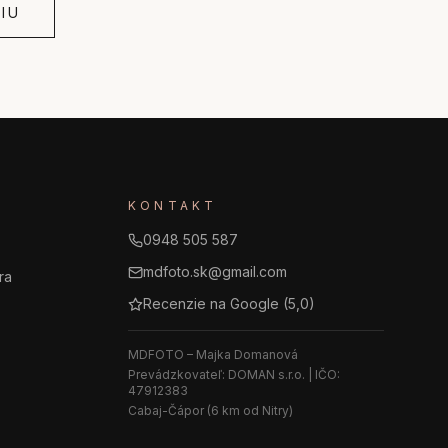
IU
KONTAKT
0948 505 587
mdfoto.sk@gmail.com
ra
Recenzie na Google (
5,0
)
MDFOTO – Majka Domanová
Prevádzkovateľ: DOMAN s.r.o. | IČO:
47912383
Cabaj-Čápor (6 km od Nitry)