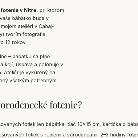
otenie v Nitre
, pri ktorom
a vaše bábätko bude v
ojom ateliéri v Cabaj-
y) tvorím fotografie
o 12 rokov.
álne – bábätku sa plne
a kojí, uspáva a polohuje v
 Ateliér je vykúrený na
vený všetkým potrebným.
orodenecké fotenie?
ovaných fotiek len bábätka, tlač 10×15 cm, kartička o báb
ušovaných fotiek s rodičmi a súrodencami, 2–3 hodiny foten