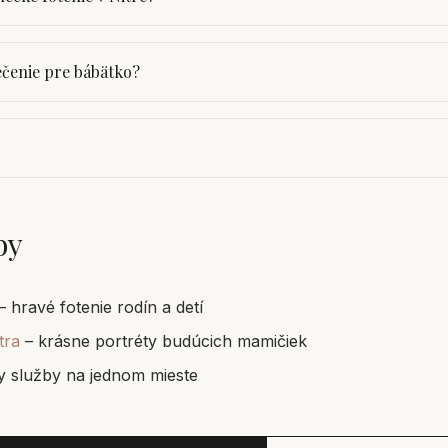
ečenie pre bábätko?
by
– hravé fotenie rodín a detí
tra
– krásne portréty budúcich mamičiek
y služby na jednom mieste