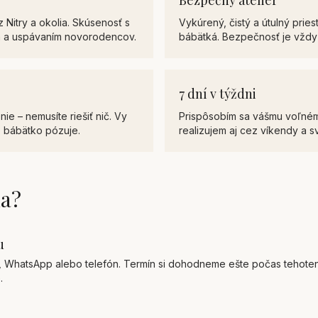
Bezpečný ateliér
 Nitry a okolia. Skúsenosť s
Vykúrený, čistý a útulný prie
 a uspávaním novorodencov.
bábätká. Bezpečnosť je vždy
7 dní v týždni
ie – nemusíte riešiť nič. Vy
Prispôsobím sa vášmu voľném
e bábätko pózuje.
realizujem aj cez víkendy a sv
ha?
u
r, WhatsApp alebo telefón. Termín si dohodneme ešte počas tehotens
.