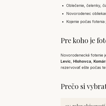
Oblečenie, čelenky, č
Novorodenec oblieka
Kojenie počas fotenia
Pre koho je fo
Novorodenecké fotenie j
Levíc
,
Hlohovca
,
Komár
rezervovať ešte počas te
Prečo si vybr