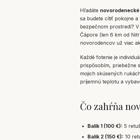
Hľadáte
novorodenecké f
sa budete cítiť pokojne 
bezpečnom prostredí? V m
Čápore (len 6 km od Nitr
novorodencov už viac ak
Každé fotenie je individu
prispôsobím, priebežne s
mojich skúsených rukách.
príjemnú teplotu a vyba
Čo zahŕňa nov
Balík 1 (100 €):
5 retuš
Balík 2 (150 €):
10 ret