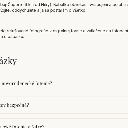
abaj-Čápore (6 km od Nitry). Bábätko obliekam, wrapujem a polohuje
ojíte, oddychujete a ja sa postarám o všetko.
e retušované fotografie v digitálnej forme a vytlačené na fotopapie
ka o bábätku.
tázky
na novorodenecké fotenie?
cov bezpečné?
ecké fotenie v Nitre?