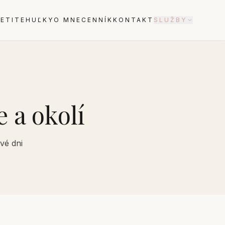
ETI
TEHUĽKY
O MNE
CENNÍK
KONTAKT
SLUŽBY
 a okolí
vé dni