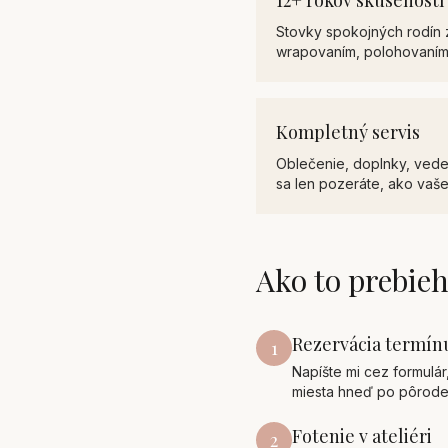
12+ rokov skúseností
Stovky spokojných rodín z
wrapovaním, polohovaním
Kompletný servis
Oblečenie, doplnky, veden
sa len pozeráte, ako vaš
Ako to prebie
Rezervácia termín
1
Napíšte mi cez formulá
miesta hneď po pôrode
Fotenie v ateliéri
2