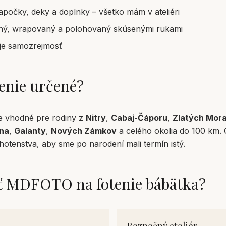
iapočky, deky a doplnky – všetko mám v ateliéri
ný, wrapovaný a polohovaný skúsenými rukami
 je samozrejmosť
tenie určené?
e vhodné pre rodiny z
Nitry
,
Cabaj-Čáporu
,
Zlatých Mor
na
,
Galanty
,
Nových Zámkov
a celého okolia do 100 km.
hotenstva, aby sme po narodení mali termín istý.
ať MDFOTO na fotenie bábätka?